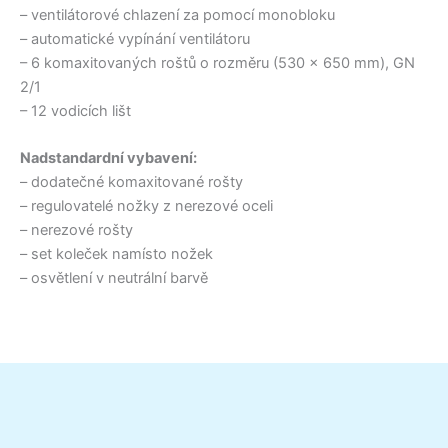
– ventilátorové chlazení za pomocí monobloku
– automatické vypínání ventilátoru
– 6 komaxitovaných roštů o rozměru (530 x 650 mm), GN
2/1
– 12 vodicích lišt
Nadstandardní vybavení:
– dodatečné komaxitované rošty
– regulovatelé nožky z nerezové oceli
– nerezové rošty
– set koleček namísto nožek
– osvětlení v neutrální barvě