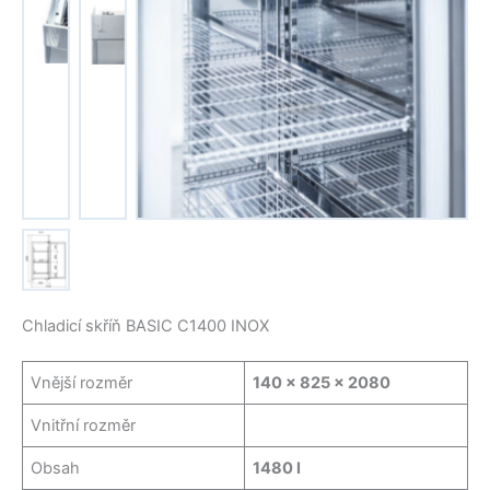
Žádný
Žádný
titulek
titulek
Žádný titulek
Žádný
titulek
Chladicí skříň BASIC C1400 INOX
Vnější rozměr
140 x 825 x 2080
Vnitřní rozměr
Obsah
1480 l