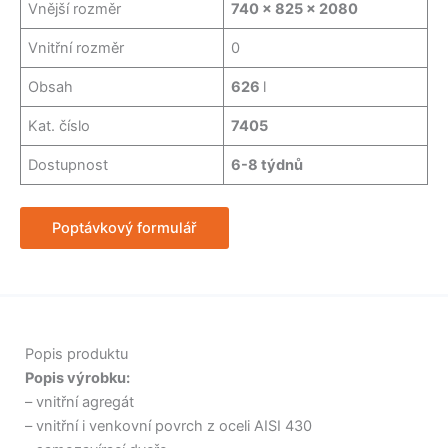
Vnější rozměr
740 x 825 x 2080
Vnitřní rozměr
0
Obsah
626
l
Kat. číslo
7405
Dostupnost
6-8 týdnů
Poptávkový formulář
Popis produktu
Popis výrobku:
– vnitřní agregát
– vnitřní i venkovní povrch z oceli AISI 430