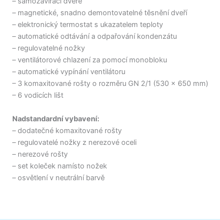
– samozavírací dveře
– magnetické, snadno demontovatelné těsnění dveří
– elektronický termostat s ukazatelem teploty
– automatické odtávání a odpařování kondenzátu
– regulovatelné nožky
– ventilátorové chlazení za pomocí monobloku
– automatické vypínání ventilátoru
– 3 komaxitované rošty o rozměru GN 2/1 (530 x 650 mm)
– 6 vodicích lišt
Nadstandardní vybavení:
– dodatečné komaxitované rošty
– regulovatelé nožky z nerezové oceli
– nerezové rošty
– set koleček namísto nožek
– osvětlení v neutrální barvě