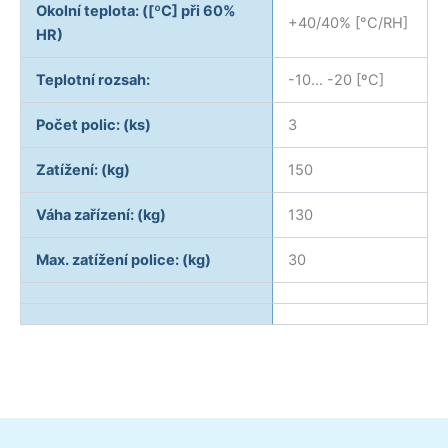
Okolní teplota: ([ºC] při 60%
+40/40% [°C/RH]
HR)
Teplotní rozsah:
-10… -20 [ºC]
Počet polic: (ks)
3
Zatížení: (kg)
150
Váha zařízení: (kg)
130
Max. zatížení police: (kg)
30