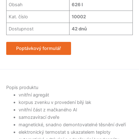
Obsah
626 l
Kat. číslo
10002
Dostupnost
42 dnů
Poptávkový formulář
Popis produktu
vnitřní agregát
korpus zvenku v provedení bílý lak
vnitřní část z mačkaného Al
samozavírací dveře
magnetické, snadno demontovatelné těsnění dveří
elektronický termostat s ukazatelem teploty