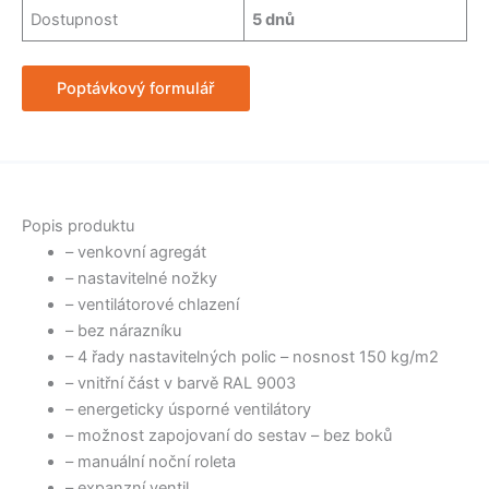
Dostupnost
5 dnů
Poptávkový formulář
Popis produktu
– venkovní agregát
– nastavitelné nožky
– ventilátorové chlazení
– bez nárazníku
– 4 řady nastavitelných polic – nosnost 150 kg/m2
– vnitřní část v barvě RAL 9003
– energeticky úsporné ventilátory
– možnost zapojovaní do sestav – bez boků
– manuální noční roleta
– expanzní ventil