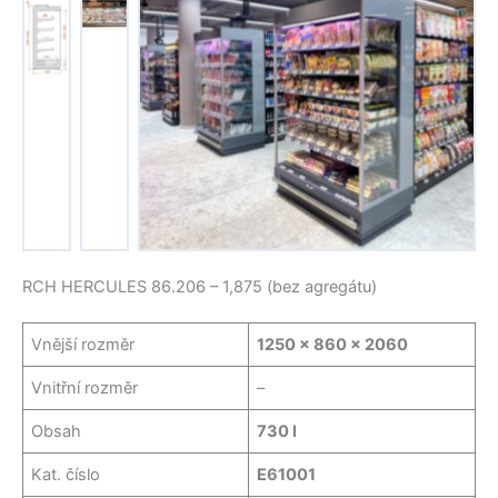
Žádný
Žádný
titulek
titulek
Žádný titulek
RCH HERCULES 86.206 – 1,875 (bez agregátu)
Vnější rozměr
1250 x 860 x 2060
Vnitřní rozměr
–
Obsah
730 l
Kat. číslo
E61001