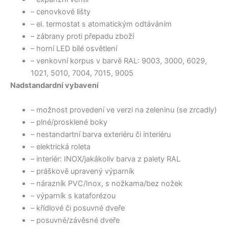
– cenovkové lišty
– el. termostat s atomatickým odtáváním
– zábrany proti přepadu zboží
– horní LED bílé osvětlení
– venkovní korpus v barvě RAL: 9003, 3000, 6029,
1021, 5010, 7004, 7015, 9005
Nadstandardní vybavení
– možnost provedení ve verzi na zeleninu (se zrcadly)
– plné/prosklené boky
– nestandartní barva exteriéru či interiéru
– elektrická roleta
– interiér: INOX/jakákoliv barva z palety RAL
– práškově upravený výparník
– nárazník PVC/Inox, s nožkama/bez nožek
– výparník s kataforézou
– křídlové či posuvné dveře
– posuvné/závěsné dveře